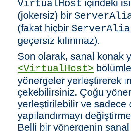
içindeki isi
VirtualHost
(jokersiz) bir
ServerAli
(fakat hiçbir
ServerAlia
geçersiz kılınmaz).
Son olarak, sanal konak 
bölümler
<VirtualHost>
yönergeler yerleştirerek i
çekebilirsiniz. Çoğu yöne
yerleştirilebilir ve sadece 
yapılandırmayı değiştirmek 
Belli bir yönergenin sana