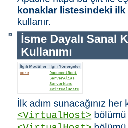
konaklar listesindeki il
kullanır.
İsme Dayalı Sanal K
Kullanımı
İlgili Modüller
İlgili Yönergeler
core
DocumentRoot
ServerAlias
ServerName
<VirtualHost>
İlk adım sunacağınız her k
bölümü o
<VirtualHost>
bölümü 
<VirtualHost>