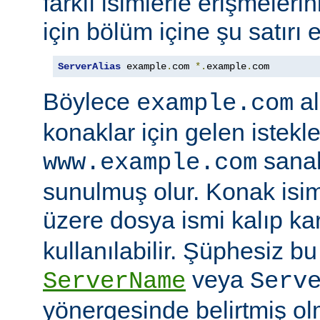
farklı isimlerle erişmeler
için bölüm içine şu satırı e
ServerAlias
 example
.
com 
*.
example
.
com
Böylece
al
example.com
konaklar için gelen istekl
sanal
www.example.com
sunulmuş olur. Konak isi
üzere dosya ismi kalıp kar
kullanılabilir. Şüphesiz bu 
veya
ServerName
Serv
yönergesinde belirtmiş ol