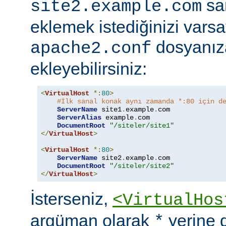
sa
site2.example.com
eklemek istediğinizi vars
dosyanıza
apache2.conf
ekleyebilirsiniz:
<
VirtualHost
*:
80
>
#İlk sanal konak aynı zamanda *:80 için d
ServerName
 site1
.
example
.
com

ServerAlias
 example
.
com

DocumentRoot
"/siteler/site1"
</
VirtualHost
>
<
VirtualHost
*:
80
>
ServerName
 site2
.
example
.
com

DocumentRoot
"/siteler/site2"
</
VirtualHost
>
İsterseniz,
<VirtualHos
argüman olarak
yerine 
*