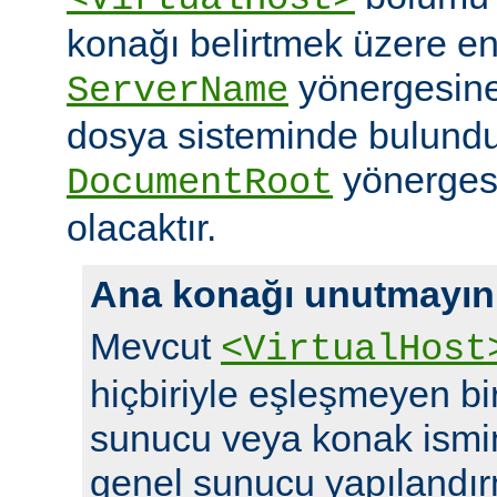
konağı belirtmek üzere en
yönergesine 
ServerName
dosya sisteminde bulundu
yönergesi
DocumentRoot
olacaktır.
Ana konağı unutmayın
Mevcut
<VirtualHost
hiçbiriyle eşleşmeyen bir 
sunucu veya konak ismi
genel sunucu yapılandırm