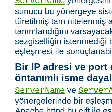
yönergesini
ServerName
sunucu bu yönergeye sis
türetilmiş tam nitelenmiş
tanımlandığını varsayacak
sezgiselliğin istenmediği 
eşleşmesi ile sonuçlanabi
Bir IP adresi ve port ç
öntanımlı isme daya
ve
ServerName
Server
yönergelerinde bir eşleş
Apache httpd bu çift ile 