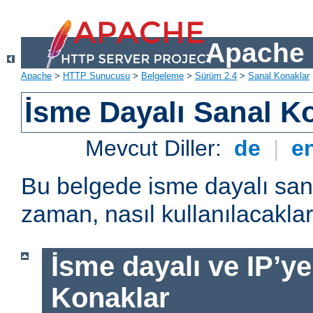
Apache 
Apache
>
HTTP Sunucusu
>
Belgeleme
>
Sürüm 2.4
>
Sanal Konaklar
İsme Dayalı Sanal K
Mevcut Diller:
de
|
e
Bu belgede isme dayalı san
zaman, nasıl kullanılacakları
İsme dayalı ve IP’ye
Konaklar