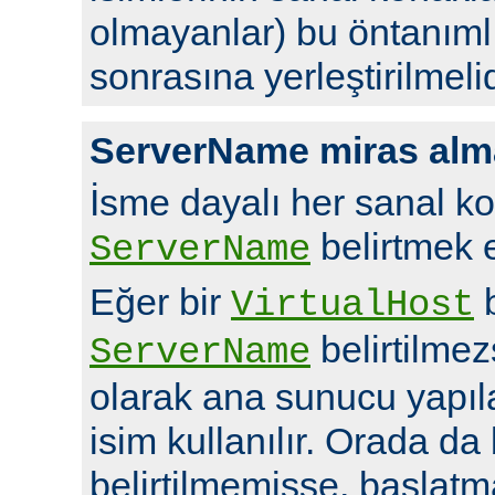
olmayanlar) bu öntanıml
sonrasına yerleştirilmelid
ServerName miras alm
İsme dayalı her sanal ko
belirtmek en
ServerName
Eğer bir
b
VirtualHost
belirtilme
ServerName
olarak ana sunucu yapı
isim kullanılır. Orada da
belirtilmemişse, başlatm