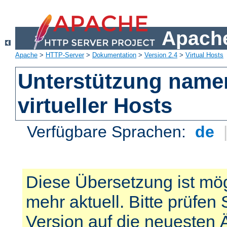
Apache
Apache
>
HTTP-Server
>
Dokumentation
>
Version 2.4
>
Virtual Hosts
Unterstützung name
virtueller Hosts
Verfügbare Sprachen:
de
Diese Übersetzung ist mög
mehr aktuell. Bitte prüfen 
Version auf die neuesten