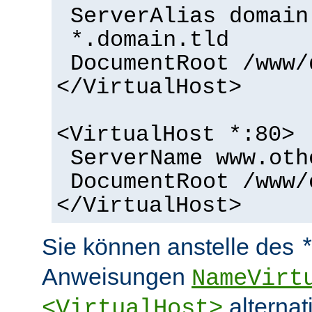
ServerAlias domain
*.domain.tld
DocumentRoot /www/
</VirtualHost>
<VirtualHost *:80>
ServerName www.oth
DocumentRoot /www/
</VirtualHost>
Sie können anstelle des
Anweisungen
NameVirt
alternat
<VirtualHost>