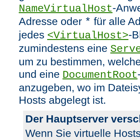
-Anwe
NameVirtualHost
Adresse oder
für alle A
*
jedes
-B
<VirtualHost>
zumindestens eine
Serv
um zu bestimmen, welcher
und eine
DocumentRoot
anzugeben, wo im Dateisy
Hosts abgelegt ist.
Der Hauptserver vers
Wenn Sie virtuelle Host