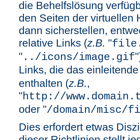
die Behelfslösung verfüg
den Seiten der virtuellen
dann sicherstellen, entwe
relative Links (
z.B.
"
file
"
../icons/image.gif
Links, die das einleitend
enthalten (
z.B.
,
"
http://www.domain.
oder "
/domain/misc/f
Dies erfordert etwas Diszi
dieser Richtlinien stellt j