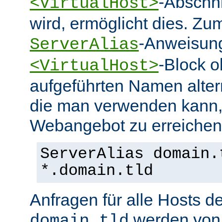
-Abschn
<VirtualHost>
wird, ermöglicht dies. Zum
-Anweisung
ServerAlias
-Block o
<VirtualHost>
aufgeführten Namen alter
die man verwenden kann,
Webangebot zu erreichen
ServerAlias domain.
*.domain.tld
Anfragen für alle Hosts 
werden von 
domain.tld