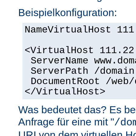
Beispielkonfiguration:
NameVirtualHost 111
<VirtualHost 111.22
ServerName www.dom
ServerPath /domain
DocumentRoot /web/
</VirtualHost>
Was bedeutet das? Es bed
Anfrage für eine mit "
/do
URI von dem virtuellen H