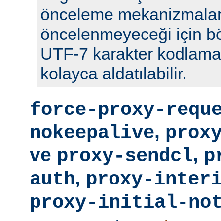
önceleme mekanizmalar
öncelenmeyeceği için böy
UTF-7 karakter kodlamas
kolayca aldatılabilir.
force-proxy-requ
,
nokeepalive
prox
ve
,
proxy-sendcl
p
,
auth
proxy-inter
proxy-initial-no