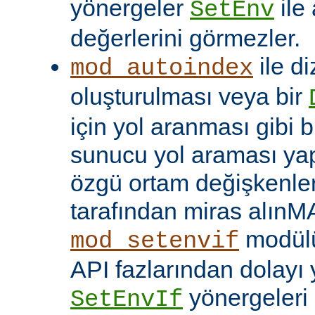
yönergeler
ile
SetEnv
değerlerini görmezler.
ile di
mod_autoindex
oluşturulması veya bir
için yol aranması gibi b
sunucu yol araması yap
özgü ortam değişkenleri
tarafından miras alınM
modülü
mod_setenvif
API fazlarından dolayı y
yönergeleri 
SetEnvIf