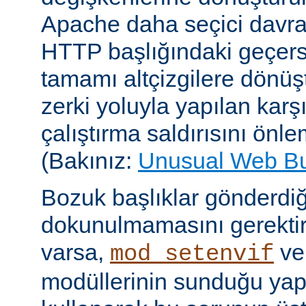
Apache daha seçici davr
HTTP başlığındaki geçersi
tamamı altçizgilere dönüşt
zerki yoluyla yapılan karşı-
çalıştırma saldırısını önle
(Bakınız:
Unusual Web B
Bozuk başlıklar gönderdiğ
dokunulmamasını gerektire
varsa,
v
mod_setenvif
modüllerinin sunduğu yapı