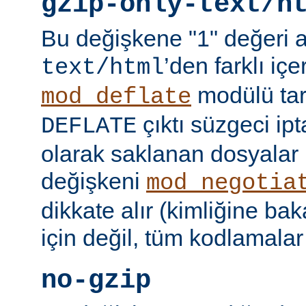
gzip-only-text/h
Bu değişkene "1" değeri 
’den farklı içer
text/html
modülü tar
mod_deflate
çıktı süzgeci ipta
DEFLATE
olarak saklanan dosyalar 
değişkeni
mod_negotia
dikkate alır (kimliğine ba
için değil, tüm kodlamalar
no-gzip