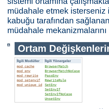
sistemi ortamına çalışmakt
müdahale etmek isterseniz i
kabuğu tarafından sağlanan
müdahale mekanizmalarını k
Ortam Değişkenleri
İlgili Modüller
İlgili Yönergeler
mod_cache
BrowserMatch
mod_env
BrowserMatchNoCase
mod_rewrite
PassEnv
mod_setenvif
RewriteRule
mod_unique_id
SetEnv
SetEnvIf
SetEnvIfNoCase
UnsetEnv