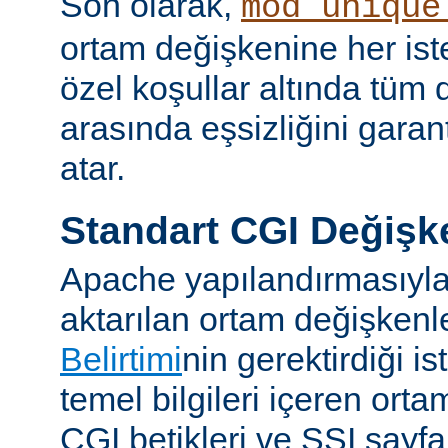
Son olarak,
mod_unique
ortam değişkenine her iste
özel koşullar altında tüm d
arasında eşsizliğini garan
atar.
Standart CGI Değişke
Apache yapılandırmasıyl
aktarılan ortam değişken
Belirtimi
nin gerektirdiği i
temel bilgileri içeren ort
CGI betikleri ve SSI sayf