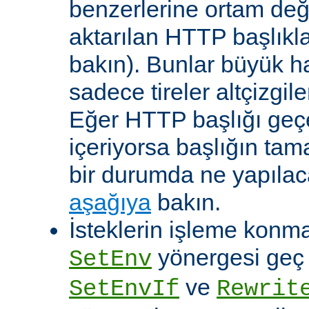
benzerlerine ortam değ
aktarılan HTTP başlıkla
bakın). Bunlar büyük h
sadece tireler altçizgil
Eğer HTTP başlığı geçe
içeriyorsa başlığın tam
bir durumda ne yapılac
aşağıya
bakın.
İsteklerin işleme konma
yönergesi geç ça
SetEnv
ve
SetEnvIf
Rewrit