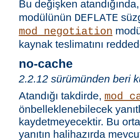
Bu değişken atandığında
modülünün
süzg
DEFLATE
modü
mod_negotiation
kaynak teslimatını redded
no-cache
2.2.12 sürümünden beri ku
Atandığı takdirde,
mod_c
önbelleklenebilecek yanıtl
kaydetmeyecektir. Bu orta
yanıtın halihazırda mevcut