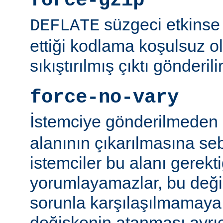
force-gzip
süzgeci etkinse 
DEFLATE
ettiği kodlama koşulsuz o
sıkıştırılmış çıktı gönderilir
force-no-vary
İstemciye gönderilmeden
alanının çıkarılmasına se
istemciler bu alanı gerekti
yorumlayamazlar, bu değ
sorunla karşılaşılmamaya ç
değişkenin atanması ayr