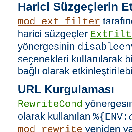
Harici Süzgeçlerin Et
tarafın
mod_ext_filter
harici süzgeçler
ExtFilt
yönergesinin
disableen
seçenekleri kullanılarak 
bağlı olarak etkinleştirilebil
URL Kurgulaması
yönergesi
RewriteCond
olarak kullanılan
%{ENV:
yeniden y
mod_rewrite