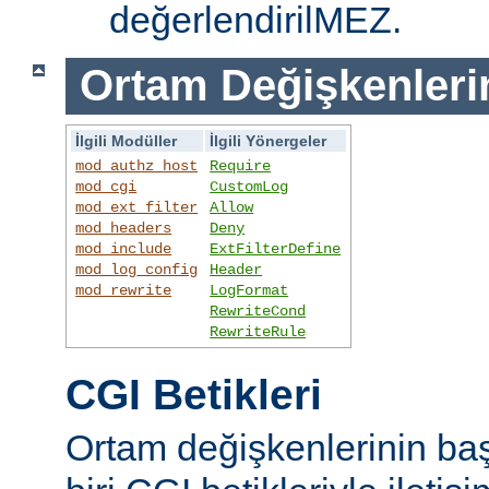
değerlendirilMEZ.
Ortam Değişkenleri
İlgili Modüller
İlgili Yönergeler
mod_authz_host
Require
mod_cgi
CustomLog
mod_ext_filter
Allow
mod_headers
Deny
mod_include
ExtFilterDefine
mod_log_config
Header
mod_rewrite
LogFormat
RewriteCond
RewriteRule
CGI Betikleri
Ortam değişkenlerinin ba