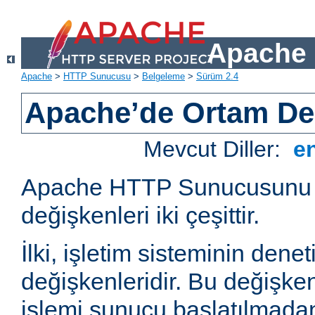
Apache 
Apache
>
HTTP Sunucusu
>
Belgeleme
>
Sürüm 2.4
Apache’de Ortam Değ
Mevcut Diller:
e
Apache HTTP Sunucusunu e
değişkenleri iki çeşittir.
İlki, işletim sisteminin dene
değişkenleridir. Bu değişke
işlemi sunucu başlatılmadan