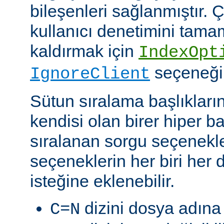
bileşenleri sağlanmıştır. Ç
kullanıcı denetimini tam
kaldırmak için
IndexOpt
seçeneği k
IgnoreClient
Sütun sıralama başlıkların
kendisi olan birer hiper 
sıralanan sorgu seçenekler
seçeneklerin her biri her di
isteğine eklenebilir.
dizini dosya adına 
C=N