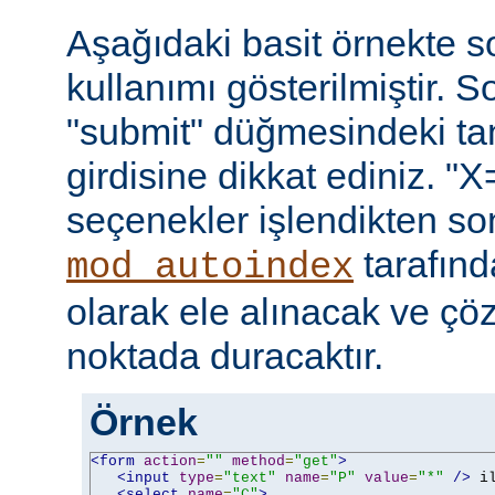
Aşağıdaki basit örnekte s
kullanımı gösterilmiştir. 
"submit" düğmesindeki t
girdisine dikkat ediniz. "X
seçenekler işlendikten so
tarafın
mod_autoindex
olarak ele alınacak ve ç
noktada duracaktır.
Örnek
<form
action
=
""
method
=
"get"
>
<input
type
=
"text"
name
=
"P"
value
=
"*"
/>
 i
<select
name
=
"C"
>