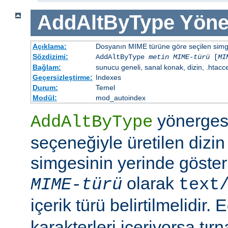
AddAltByType
Yöne
Açıklama:
Dosyanın MIME türüne göre seçilen simgen
Sözdizimi:
AddAltByType
metin
MIME-türü
[
MI
Bağlam:
sunucu geneli, sanal konak, dizin, .htacc
Geçersizleştirme:
Indexes
Durum:
Temel
Modül:
mod_autoindex
yönerges
AddAltByType
seçeneğiyle üretilen dizin
simgesinin yerinde gösteri
olarak
MIME-türü
text
içerik türü belirtilmelidir.
karakterleri içeriyorsa tırn