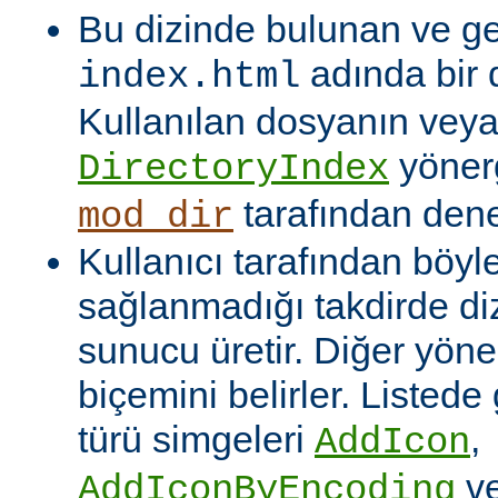
Bu dizinde bulunan ve ge
adında bir 
index.html
Kullanılan dosyanın veya
yönerg
DirectoryIndex
tarafından denet
mod_dir
Kullanıcı tarafından böyl
sağlanmadığı takdirde dizi
sunucu üretir. Diğer yöne
biçemini belirler. Listede
türü simgeleri
,
AddIcon
v
AddIconByEncoding