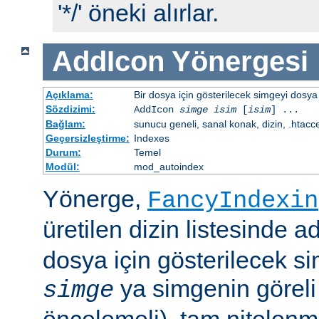
'*/' öneki alırlar.
AddIcon
Yönergesi
Açıklama:
Bir dosya için gösterilecek simgeyi dosya 
Sözdizimi:
AddIcon
simge
isim
[
isim
] ...
Bağlam:
sunucu geneli, sanal konak, dizin, .htacc
Geçersizleştirme:
Indexes
Durum:
Temel
Modül:
mod_autoindex
Yönerge,
FancyIndexin
üretilen dizin listesinde a
dosya için gösterilecek sim
ya simgenin göreli
simge
öncelemeli), tam nitelenm