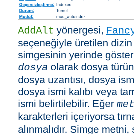
Geçersizleştirme:
Indexes
Durum:
Temel
Modül:
mod_autoindex
yönergesi,
AddAlt
Fanc
seçeneğiyle üretilen dizin
simgesinin yerinde gösteri
olarak dosya türün
dosya
dosya uzantısı, dosya ismi
dosya ismi kalıbı veya ta
ismi belirtilebilir. Eğer
me
karakterleri içeriyorsa tırn
alınmalıdır. Simge metni