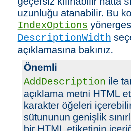
geçersiz kılınabilir hatta 
uzunluğu atanabilir. Bu ko
yönerges
IndexOptions
seç
DescriptionWidth
açıklamasına bakınız.
Önemli
ile t
AddDescription
açıklama metni HTML eti
karakter öğeleri içerebil
sütununun genişlik sını
bir HTML etiketinin içeriğ