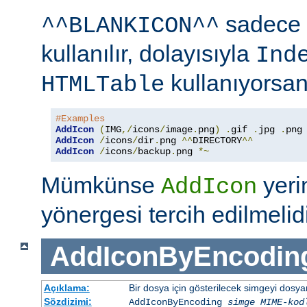
sadece 
^^BLANKICON^^
kullanılır, dolayısıyla
Ind
kullanıyorsan
HTMLTable
#Examples
AddIcon
(
IMG
,/
icons
/
image
.
png
)
.
gif 
.
jpg 
.
AddIcon
/
icons
/
dir
.
png 
^^
DIRECTORY
^^
AddIcon
/
icons
/
backup
.
png 
*~
Mümkünse
yer
AddIcon
yönergesi tercih edilmelidi
AddIconByEncodin
Açıklama:
Bir dosya için gösterilecek simgeyi dosy
Sözdizimi:
AddIconByEncoding
simge
MIME-kod