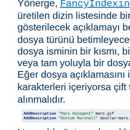
Yönerge,
FancyIndexin
üretilen dizin listesinde bi
gösterilecek açıklamayı be
dosya türünü betimleyecek
dosya isminin bir kısmı, bi
veya tam yoluyla bir dosya i
Eğer dosya açıklamasını 
karakterleri içeriyorsa çift 
alınmalıdır.
AddDescription
"Mars Gezegeni"
 mars
.
gif 
AddDescription
"Dostum Marshall"
 dostlar
/
mars