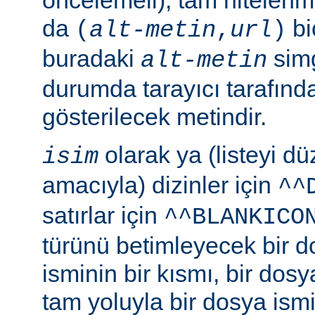
da
bi
(
alt-metin
,
url
)
buradaki
simg
alt-metin
durumda tarayıcı tarafınd
gösterilecek metindir.
olarak ya (listeyi 
isim
amacıyla) dizinler için
^^
satırlar için
^^BLANKICO
türünü betimleyecek bir d
isminin bir kısmı, bir dosy
tam yoluyla bir dosya ismi b