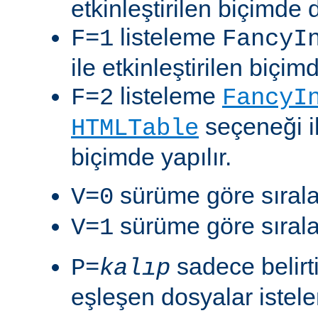
etkinleştirilen biçimde 
listeleme
F=1
FancyI
ile etkinleştirilen biçim
listeleme
F=2
FancyI
seçeneği il
HTMLTable
biçimde yapılır.
sürüme göre sıralam
V=0
sürüme göre sıralam
V=1
sadece belirt
P=
kalıp
eşleşen dosyalar istelen