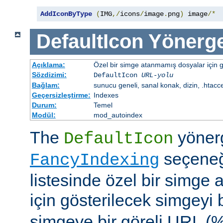
AddIconByType
(
IMG
,/
icons
/
image
.
png
)
 image
/*
DefaultIcon
Yönerge
Açıklama:
Özel bir simge atanmamış dosyalar için gö
Sözdizimi:
DefaultIcon
URL-yolu
Bağlam:
sunucu geneli, sanal konak, dizin, .htacc
Geçersizleştirme:
Indexes
Durum:
Temel
Modül:
mod_autoindex
The
yöner
DefaultIcon
seçeneği
FancyIndexing
listesinde özel bir simge
için gösterilecek simgeyi b
simgeye bir göreli URL (