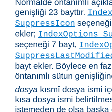
Normalde öntanımlı açıkl
genişliği 23 bayttır.
Inde
seçeneği
SuppressIcon
ekler;
IndexOptions S
seçeneği 7 bayt,
IndexO
SuppressLastModifie
bayt ekler. Böylece en faz
öntanımlı sütun genişliğine
dosya
kısmî dosya ismi i
kısa dosya ismi belirtilm
istemeden de olsa başka 