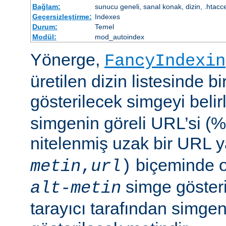
Bağlam:
sunucu geneli, sanal konak, dizin, .htacc
Geçersizleştirme:
Indexes
Durum:
Temel
Modül:
mod_autoindex
Yönerge,
FancyIndexin
üretilen dizin listesinde bi
gösterilecek simgeyi belir
simgenin göreli URL’si (%
nitelenmiş uzak bir URL 
biçeminde ol
metin
,
url
)
simge göster
alt-metin
tarayıcı tarafından simge