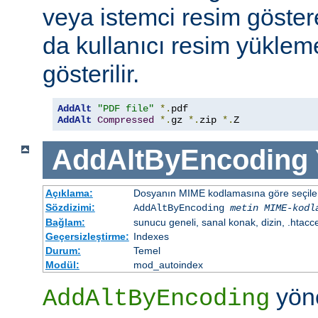
veya istemci resim göster
da kullanıcı resim yüklem
gösterilir.
AddAlt
"PDF file"
*.
AddAlt
Compressed
*.
gz 
*.
zip 
*.
Z
AddAltByEncoding
Açıklama:
Dosyanın MIME kodlamasına göre seçilen 
Sözdizimi:
AddAltByEncoding
metin
MIME-kodl
Bağlam:
sunucu geneli, sanal konak, dizin, .htacc
Geçersizleştirme:
Indexes
Durum:
Temel
Modül:
mod_autoindex
yöne
AddAltByEncoding