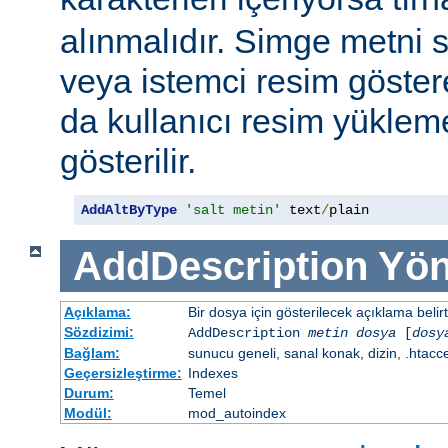
alınmalıdır. Simge metni
veya istemci resim göster
da kullanıcı resim yüklem
gösterilir.
AddAltByType
'salt metin'
 text
/
plain
AddDescription
Yön
Açıklama:
Bir dosya için gösterilecek açıklama belirtil
Sözdizimi:
AddDescription
metin dosya
[
dosy
Bağlam:
sunucu geneli, sanal konak, dizin, .htacc
Geçersizleştirme:
Indexes
Durum:
Temel
Modül:
mod_autoindex