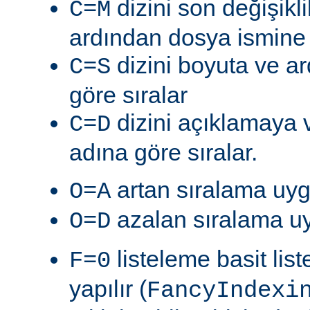
dizini son değişik
C=M
ardından dosya ismine g
dizini boyuta ve a
C=S
göre sıralar
dizini açıklamaya 
C=D
adına göre sıralar.
artan sıralama uyg
O=A
azalan sıralama uy
O=D
listeleme basit lis
F=0
yapılır (
FancyIndexi