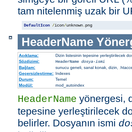
tam nitelenmiş uzak bir UR
DefaultIcon
/
icon
/
unknown
.
png
HeaderName
Yöner
Açıklama:
Dizin listesinin tepesine yerleştirilecek do
Sözdizimi:
HeaderName
dosya-ismi
Bağlam:
sunucu geneli, sanal konak, dizin, .htacc
Geçersizleştirme:
Indexes
Durum:
Temel
Modül:
mod_autoindex
yönergesi, di
HeaderName
tepesine yerleştirilecek d
belirler. Dosyanın ismi
do