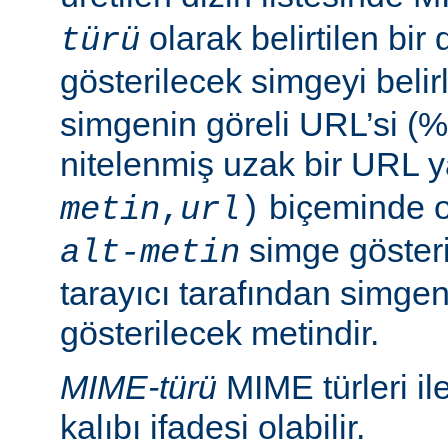
olarak belirtilen bir 
türü
gösterilecek simgeyi belir
simgenin göreli URL’si (%
nitelenmiş uzak bir URL 
biçeminde ol
metin
,
url
)
simge göster
alt-metin
tarayıcı tarafından simge
gösterilecek metindir.
MIME-türü
MIME türleri il
kalıbı ifadesi olabilir.