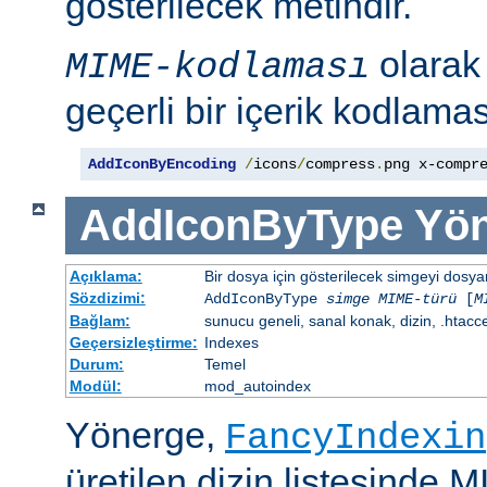
gösterilecek metindir.
olara
MIME-kodlaması
geçerli bir içerik kodlaması
AddIconByEncoding
/
icons
/
compress
.
png x-compr
AddIconByType
Yön
Açıklama:
Bir dosya için gösterilecek simgeyi dosya
Sözdizimi:
AddIconByType
simge
MIME-türü
[
M
Bağlam:
sunucu geneli, sanal konak, dizin, .htacc
Geçersizleştirme:
Indexes
Durum:
Temel
Modül:
mod_autoindex
Yönerge,
FancyIndexin
üretilen dizin listesinde 