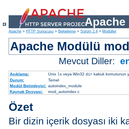
Apache 
Apache
>
HTTP Sunucusu
>
Belgeleme
>
Sürüm 2.4
>
Modüller
Apache Modülü mod
Mevcut Diller:
e
Açıklama:
Unix
veya Win32
kabuk komutunun yaptı
ls
dir
Durum:
Temel
Modül Betimleyici:
autoindex_module
Kaynak Dosyası:
mod_autoindex.c
Özet
Bir dizin içerik dosyası iki k