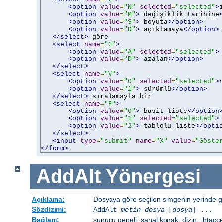
<option
value
=
"N"
selected
=
"selected"
>
<option
value
=
"M"
>
 değişiklik tarihine
<option
value
=
"S"
>
 boyuta
</option>
<option
value
=
"D"
>
 açıklamaya
</option>
</select>
 göre

<select
name
=
"O"
>
<option
value
=
"A"
selected
=
"selected"
>
<option
value
=
"D"
>
 azalan
</option>
</select>
<select
name
=
"V"
>
<option
value
=
"0"
selected
=
"selected"
>
<option
value
=
"1"
>
 sürümlü
</option>
</select>
 sıralamayla bir

<select
name
=
"F"
>
<option
value
=
"0"
>
 basit liste
</option
<option
value
=
"1"
selected
=
"selected"
>
<option
value
=
"2"
>
 tablolu liste
</opti
</select>
<input
type
=
"submit"
name
=
"X"
value
=
"Göste
</form>
AddAlt
Yönergesi
Açıklama:
Dosyaya göre seçilen simgenin yerinde gös
Sözdizimi:
AddAlt
metin
dosya
[
dosya
] ...
Bağlam:
sunucu geneli, sanal konak, dizin, .htacc