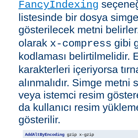
seçeneği
FancyIndexing
listesinde bir dosya simge
gösterilecek metni belirler
olarak
gibi g
x-compress
kodlaması belirtilmelidir.
karakterleri içeriyorsa tırn
alınmalıdır. Simge metni
veya istemci resim göster
da kullanıcı resim yüklem
gösterilir.
AddAltByEncoding
 gzip x-gzip