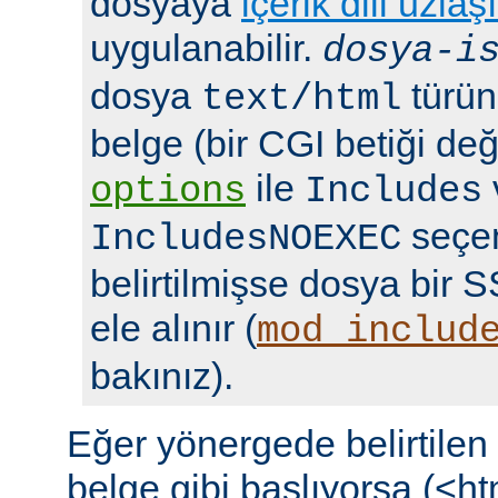
dosyaya
içerik dili uzlaş
uygulanabilir.
dosya-i
dosya
türün
text/html
belge (bir CGI betiği deği
ile
options
Includes
seçen
IncludesNOEXEC
belirtilmişse dosya bir S
ele alınır (
mod_includ
bakınız).
Eğer yönergede belirtile
belge gibi başlıyorsa (<ht