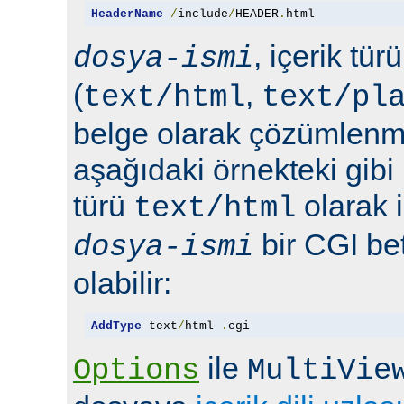
HeaderName
/
include
/
HEADER
.
html
, içerik tür
dosya-ismi
(
,
text/html
text/pl
belge olarak çözümlenmel
aşağıdaki örnekteki gibi 
türü
olarak 
text/html
bir CGI bet
dosya-ismi
olabilir:
AddType
 text
/
html 
.
cgi
ile
Options
MultiVie