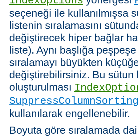
IndexOptions
seçeneği ile kullanılmışsa s
listenin sıralamasını sütun
değiştirecek hiper bağlar hali
liste). Aynı başlığa peşpeşe
sıralamayı büyükten küçüğe
değiştirebilirsiniz. Bu sütun
oluşturulması
IndexOptio
SuppressColumnSortin
kullanılarak engellenebilir.
Boyuta göre sıralamada dai