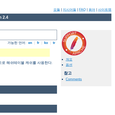
모듈
|
지시어들
|
FAQ
|
용어
|
사이트맵
 2.4
가능한 언어:
en
|
fr
|
ko
|
tr
개요
적으로 해쉬테이블 캐쉬를 사용한다.
옵션
참고
Comments