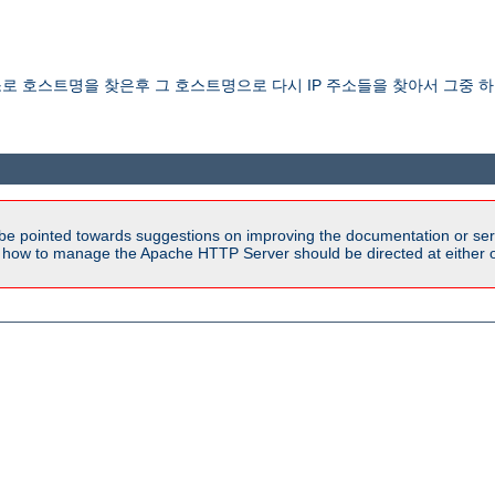
 주소로 호스트명을 찾은후 그 호스트명으로 다시 IP 주소들을 찾아서 그중
be pointed towards suggestions on improving the documentation or ser
n how to manage the Apache HTTP Server should be directed at either ou