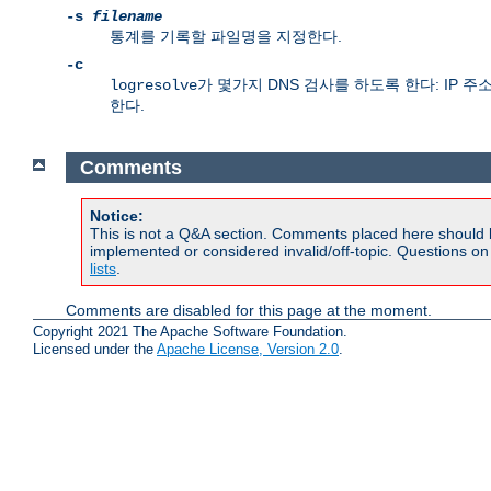
-s
filename
통계를 기록할 파일명을 지정한다.
-c
가 몇가지 DNS 검사를 하도록 한다: IP
logresolve
한다.
Comments
Notice:
This is not a Q&A section. Comments placed here should 
implemented or considered invalid/off-topic. Questions o
lists
.
Comments are disabled for this page at the moment.
Copyright 2021 The Apache Software Foundation.
Licensed under the
Apache License, Version 2.0
.