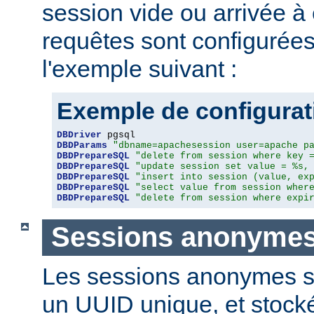
session vide ou arrivée à
requêtes sont configuré
l'exemple suivant :
Exemple de configura
DBDriver
DBDParams
"dbname=apachesession user=apache p
DBDPrepareSQL
"delete from session where key 
DBDPrepareSQL
"update session set value = %s,
DBDPrepareSQL
"insert into session (value, ex
DBDPrepareSQL
"select value from session wher
DBDPrepareSQL
"delete from session where expi
Sessions anonyme
Les sessions anonymes so
un UUID unique, et stock