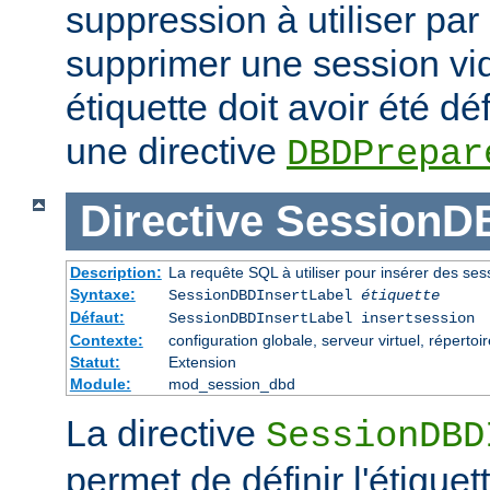
suppression à utiliser par
supprimer une session vid
étiquette doit avoir été dé
une directive
DBDPrepar
Directive
SessionDB
Description:
La requête SQL à utiliser pour insérer des se
Syntaxe:
SessionDBDInsertLabel
étiquette
Défaut:
SessionDBDInsertLabel insertsession
Contexte:
configuration globale, serveur virtuel, répertoi
Statut:
Extension
Module:
mod_session_dbd
La directive
SessionDBD
permet de définir l'étiquet