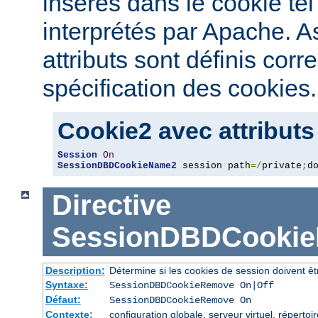
insérés dans le cookie tel
interprétés par Apache. 
attributs sont définis cor
spécification des cookies.
Cookie2 avec attributs
Session
On
SessionDBDCookieName2
 session path
=/
private
;
d
Directive
SessionDBDCooki
Description:
Détermine si les cookies de session doivent ê
Syntaxe:
SessionDBDCookieRemove On|Off
Défaut:
SessionDBDCookieRemove On
Contexte:
configuration globale, serveur virtuel, répertoi