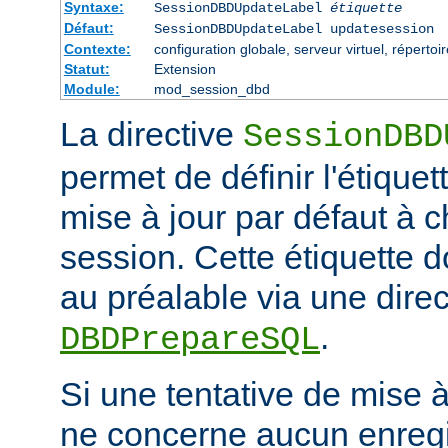
Syntaxe:
SessionDBDUpdateLabel
étiquette
Défaut:
SessionDBDUpdateLabel updatesession
Contexte:
configuration globale, serveur virtuel, répertoi
Statut:
Extension
Module:
mod_session_dbd
La directive
SessionDBD
permet de définir l'étiquet
mise à jour par défaut à 
session. Cette étiquette do
au préalable via une direc
.
DBDPrepareSQL
Si une tentative de mise 
ne concerne aucun enregis