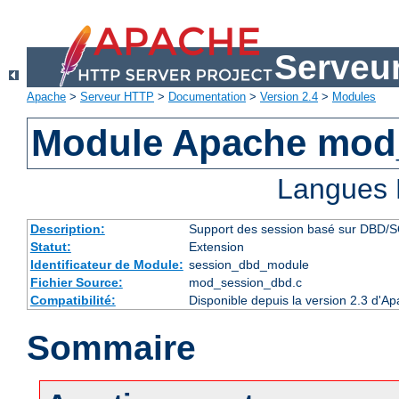
Serveu
Apache
>
Serveur HTTP
>
Documentation
>
Version 2.4
>
Modules
Module Apache mod
Langues 
Description:
Support des session basé sur DBD/
Statut:
Extension
Identificateur de Module:
session_dbd_module
Fichier Source:
mod_session_dbd.c
Compatibilité:
Disponible depuis la version 2.3 d'A
Sommaire