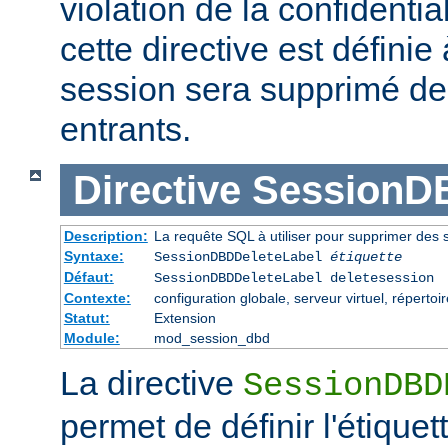
violation de la confidentiali
cette directive est définie
session sera supprimé d
entrants.
Directive
SessionD
Description:
La requête SQL à utiliser pour supprimer des
Syntaxe:
SessionDBDDeleteLabel
étiquette
Défaut:
SessionDBDDeleteLabel deletesession
Contexte:
configuration globale, serveur virtuel, répertoi
Statut:
Extension
Module:
mod_session_dbd
La directive
SessionDBD
permet de définir l'étiquet