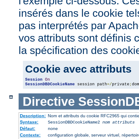
l'exemple ci-dessous. Ces 
insérés dans le cookie tel
pas interprétés par Apac
vos attributs sont définis
la spécification des cooki
Cookie avec attributs
Session
On
SessionDBDCookieName
 session path
=/
private
;
do
Directive
SessionD
Description:
Nom et attributs du cookie RFC2965 qui contien
Syntaxe:
SessionDBDCookieName2
nom
attributs
Défaut:
none
Contexte:
configuration globale, serveur virtuel, répertoi