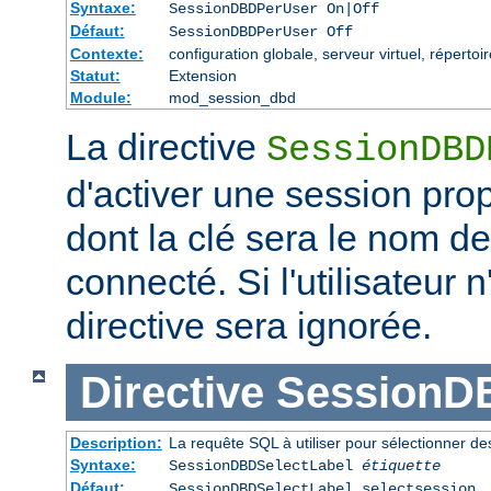
Syntaxe:
SessionDBDPerUser On|Off
Défaut:
SessionDBDPerUser Off
Contexte:
configuration globale, serveur virtuel, répertoi
Statut:
Extension
Module:
mod_session_dbd
La directive
SessionDBD
d'activer une session propr
dont la clé sera le nom de 
connecté. Si l'utilisateur 
directive sera ignorée.
Directive
SessionD
Description:
La requête SQL à utiliser pour sélectionner d
Syntaxe:
SessionDBDSelectLabel
étiquette
Défaut:
SessionDBDSelectLabel selectsession