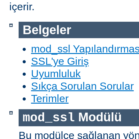
içerir.
Belgeler
mod_ssl Yapılandırmas
SSL'ye Giriş
Uyumluluk
Sıkça Sorulan Sorular
Terimler
Modülü
mod_ssl
Bu modülce sağlanan yön