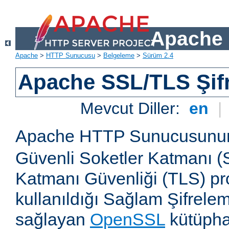
Apache 
Apache
>
HTTP Sunucusu
>
Belgeleme
>
Sürüm 2.4
Apache SSL/TLS Şif
Mevcut Diller:
en
|
Apache HTTP Sunucusun
Güvenli Soketler Katmanı (
Katmanı Güvenliği (TLS) pro
kullanıldığı Sağlam Şifrele
sağlayan
OpenSSL
kütüpha