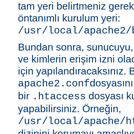
tam yeri belirtmeniz gere
öntanımlı kurulum yeri:
/usr/local/apache2/
Bundan sonra, sunucuyu, 
ve kimlerin erişim izni ol
için yapılandıracaksınız. 
dosyasını
apache2.conf
bir
dosyası k
.htaccess
yapabilirsiniz. Örneğin,
/usr/local/apache/h
dizinini korumayı amaçlıy