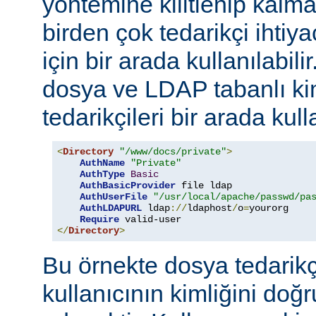
yöntemine kilitlenip kalm
birden çok tedarikçi ihti
için bir arada kullanılabil
dosya ve LDAP tabanlı ki
tedarikçileri bir arada kull
<
Directory
"/www/docs/private"
>
AuthName
"Private"
AuthType
Basic
AuthBasicProvider
 file ldap

AuthUserFile
"/usr/local/apache/passwd/pa
AuthLDAPURL
 ldap
://
ldaphost
/
o
=
yourorg

Require
</
Directory
>
Bu örnekte dosya tedarikçi
kullanıcının kimliğini do