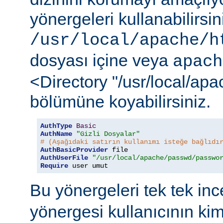
yönergeleri kullanabilirsi
/usr/local/apache/h
dosyası içine veya
apach
<Directory "/usr/local/ap
bölümüne koyabilirsiniz.
AuthType
Basic
AuthName
"Gizli Dosyalar"
# (Aşağıdaki satırın kullanımı isteğe bağlıdı
AuthBasicProvider
AuthUserFile
"/usr/local/apache/passwd/passwo
Require
 user umut
Bu yönergeleri tek tek in
yönergesi kullanıcının ki