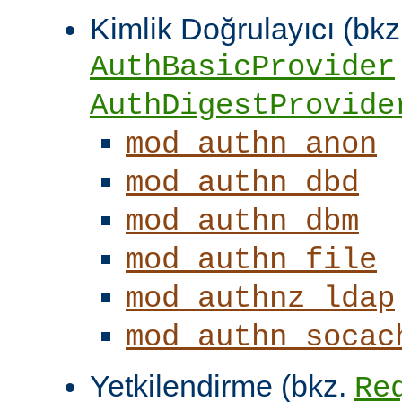
Kimlik Doğrulayıcı (bkz
AuthBasicProvider
AuthDigestProvide
mod_authn_anon
mod_authn_dbd
mod_authn_dbm
mod_authn_file
mod_authnz_ldap
mod_authn_socac
Yetkilendirme (bkz.
Re