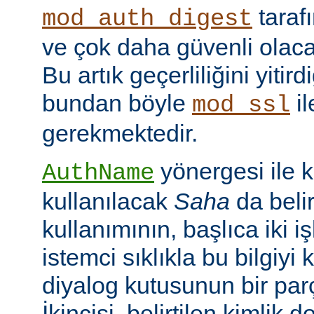
taraf
mod_auth_digest
ve çok daha güvenli olac
Bu artık geçerliliğini yitir
bundan böyle
il
mod_ssl
gerekmektedir.
yönergesi ile 
AuthName
kullanılacak
Saha
da belir
kullanımının, başlıca iki işl
istemci sıklıkla bu bilgiyi 
diyalog kutusunun bir par
İkincisi, belirtilen kimlik 