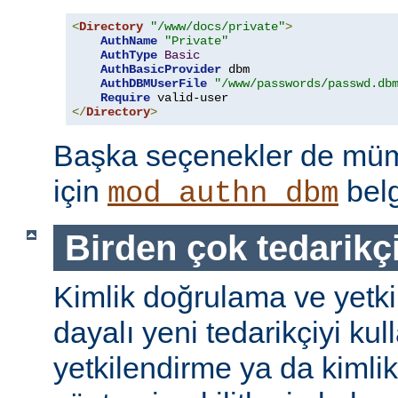
<
Directory
"/www/docs/private"
>
AuthName
"Private"
AuthType
Basic
AuthBasicProvider
 dbm

AuthDBMUserFile
"/www/passwords/passwd.db
Require
</
Directory
>
Başka seçenekler de mümk
için
belg
mod_authn_dbm
Birden çok tedarikç
Kimlik doğrulama ve yetk
dayalı yeni tedarikçiyi kul
yetkilendirme ya da kimli