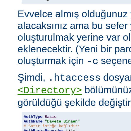
Evvelce almış olduğunuz y
alacaksınız ama bu sefer 
oluşturulmak yerine var o
eklenecektir. (Yeni bir pa
oluşturmak için
seçeneğ
-c
Şimdi,
dosyan
.htaccess
bölümünüz
<Directory>
görüldüğü şekilde değiştire
AuthType
Basic
AuthName
"Davete Binaen"
# Satır isteğe bağlıdır:
AuthBasicProvider