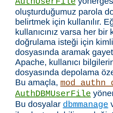
yönerges
AuthUserFile
oluşturduğumuz parola do
belirtmek için kullanılır. 
kullanıcınız varsa her bir 
doğrulama isteği için kimlik
dosyasında aramak gayet 
Apache, kullanıcı bilgilerin
dosyasında depolama özell
Bu amaçla,
mod_authn_
yönerg
AuthDBMUserFile
Bu dosyalar
dbmmanage