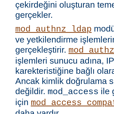
çekirdeğini oluşturan tem
gerçekler.
modül
mod_authnz_ldap
ve yetkilendirme işlemlerin
gerçekleştirir.
mod_auth
işlemleri sunucu adına, IP
karekteristiğine bağlı olara
Ancak kimlik doğrulama si
değildir.
ile
mod_access
için
mod_access_compa
daha vardır.