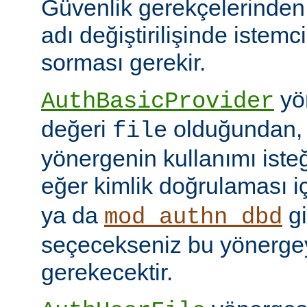
Güvenlik gerekçelerinden
adı değiştirilişinde istem
sorması gerekir.
yön
AuthBasicProvider
değeri
olduğundan,
file
yönergenin kullanımı isteğ
eğer kimlik doğrulaması i
ya da
gi
mod_authn_dbd
seçecekseniz bu yönerge
gerekecektir.