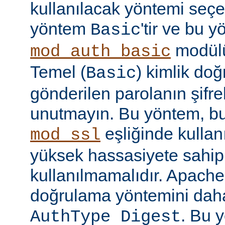
kullanılacak yöntemi seçe
yöntem
'tir ve bu 
Basic
modülü
mod_auth_basic
Temel (
) kimlik do
Basic
gönderilen parolanın şifr
unutmayın. Bu yöntem, bu
eşliğinde kullan
mod_ssl
yüksek hassasiyete sahip b
kullanılmamalıdır. Apache
doğrulama yöntemini daha
. Bu 
AuthType Digest