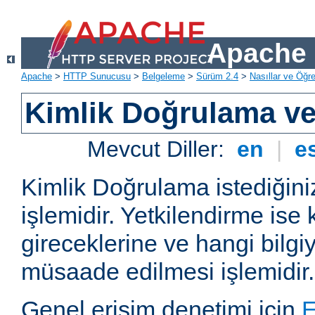
Apache 
Apache
>
HTTP Sunucusu
>
Belgeleme
>
Sürüm 2.4
>
Nasıllar ve Öğret
Kimlik Doğrulama ve
Mevcut Diller:
en
|
e
Kimlik Doğrulama istediğiniz
işlemidir. Yetkilendirme ise 
gireceklerine ve hangi bilgi
müsaade edilmesi işlemidir.
Genel erişim denetimi için
E