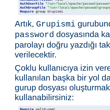
AuthUserFile
"/usr/local/apache/passwd/passwo
AuthGroupFile
"/usr/local/apache/passwd/group
Require
 group 
Grupismi
Artık,
gurubund
Grupismi
dosyasında kay
password
parolayı doğru yazdığı tak
verilecektir.
Çoklu kullanıcıya izin ver
kullanılan başka bir yol d
gurup dosyası oluşturmak
kullanabilirsiniz:
Require
 valid-user