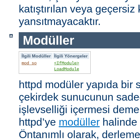
katıştırılan veya geçersiz 
yansıtmayacaktır.
Modüller
İlgili Modüller
İlgili Yönergeler
mod_so
<IfModule>
LoadModule
httpd modüler yapıda bir 
çekirdek sunucunun sade
işlevselliği içermesi demekt
httpd’ye
modüller
halinde 
Öntanımlı olarak, derleme