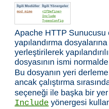
İlgili Modüller
İlgili Yönergeler
mod_mime
<IfDefine>
Include
TypesConfig
Apache HTTP Sunucusu 
yapılandırma dosyaların
yerleştirilerek yapılandırı
dosyasının ismi normald
Bu dosyanın yeri derleme s
ancak çalıştırma sırasınd
seçeneği ile başka bir yer b
yönergesi kulla
Include