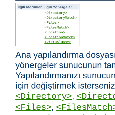
İlgili Modüller
İlgili Yönergeler
<Directory>
<DirectoryMatch>
<Files>
<FilesMatch>
<Location>
<LocationMatch>
<VirtualHost>
Ana yapılandırma dosyasın
yönergeler sunucunun ta
Yapılandırmanızı sunucunu
için değiştirmek isterseni
,
<Directory>
<Direct
,
<Files>
<FilesMatch