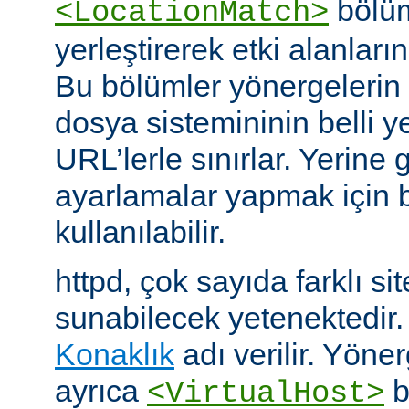
bölüm
<LocationMatch>
yerleştirerek etki alanlarını
Bu bölümler yönergelerin e
dosya sistemininin belli ye
URL’lerle sınırlar. Yerin
ayarlamalar yapmak için b
kullanılabilir.
httpd, çok sayıda farklı si
sunabilecek yetenektedir
Konaklık
adı verilir. Yöner
ayrıca
b
<VirtualHost>