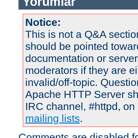
Yorumlar
Notice:
This is not a Q&A sect
should be pointed towar
documentation or serve
moderators if they are 
invalid/off-topic. Quest
Apache HTTP Server shou
IRC channel, #httpd, on 
mailing lists
.
Comments are disabled fo