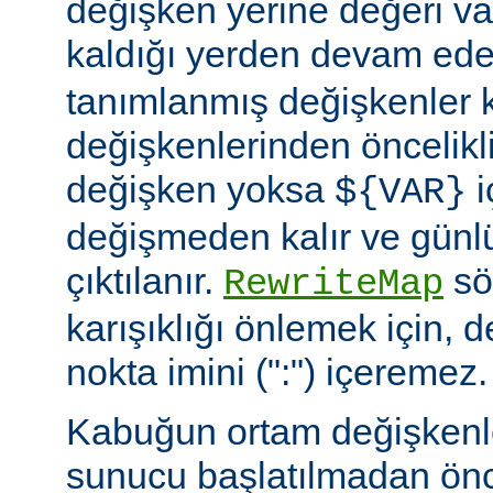
değişken yerine değeri va
kaldığı yerden devam ede
tanımlanmış değişkenler
değişkenlerinden öncelikli
değişken yoksa
i
${VAR}
değişmeden kalır ve günlü
çıktılanır.
söz
RewriteMap
karışıklığı önlemek için, d
nokta imini (":") içeremez.
Kabuğun ortam değişkenle
sunucu başlatılmadan ön