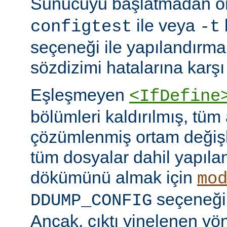
Sunucuyu başlatmadan 
ile veya
configtest
-t
seçeneği ile yapılandırma
sözdizimi hatalarına karşı 
Eşleşmeyen
<IfDefine
bölümleri kaldırılmış, tüm
çözümlenmiş ortam değişke
tüm dosyalar dahil yapıla
dökümünü almak için
mo
seçeneğini
DDUMP_CONFIG
Ancak, çıktı yinelenen yön