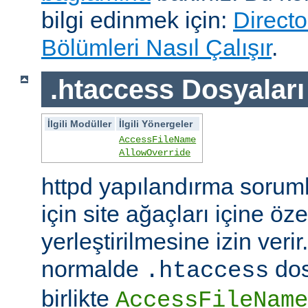
bilgi edinmek için:
Directo
Bölümleri Nasıl Çalışır
.
.htaccess Dosyaları
İlgili Modüller
İlgili Yönergeler
AccessFileName
AllowOverride
httpd yapılandırma sorum
için site ağaçları içine öz
yerleştirilmesine izin veri
normalde
dos
.htaccess
birlikte
AccessFileName