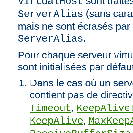
sont trait
VirtualHost
(sans cara
ServerAlias
mais ne sont écrasés par 
.
ServerAlias
Pour chaque serveur virtu
sont initialisées par défaut
Dans le cas où un serve
contient pas de directi
,
Timeout
KeepAlive
,
KeepAlive
MaxKeep