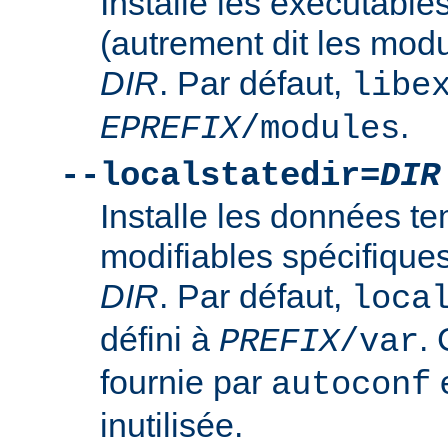
Installe les exécutabl
(autrement dit les mod
DIR
. Par défaut,
libe
.
EPREFIX
/modules
--localstatedir=
DIR
Installe les données t
modifiables spécifique
DIR
. Par défaut,
loca
défini à
. 
PREFIX
/var
fournie par
e
autoconf
inutilisée.