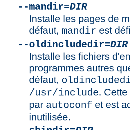
--mandir=
DIR
Installe les pages de
défaut,
est déf
mandir
--oldincludedir=
DIR
Installe les fichiers d'e
programmes autres qu
défaut,
oldincluded
. Cette
/usr/include
par
et est a
autoconf
inutilisée.