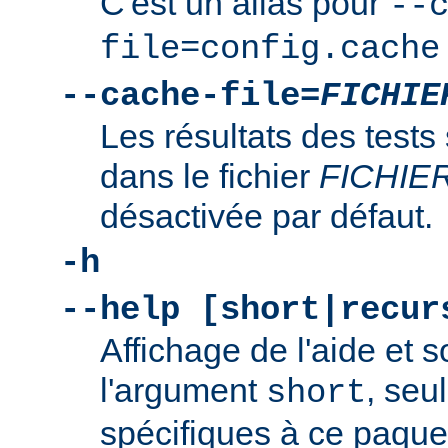
C'est un alias pour
--
file=config.cache
--cache-file=
FICHIE
Les résultats des tests
dans le fichier
FICHIE
désactivée par défaut.
-h
--help [short|recur
Affichage de l'aide et s
l'argument
, seu
short
spécifiques à ce paquet