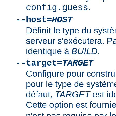
.
config.guess
--host=
HOST
Définit le type du syst
serveur s'exécutera. P
identique à
BUILD
.
--target=
TARGET
Configure pour constru
pour le type de systè
défaut,
TARGET
est id
Cette option est fourni
n'est pas requise par 