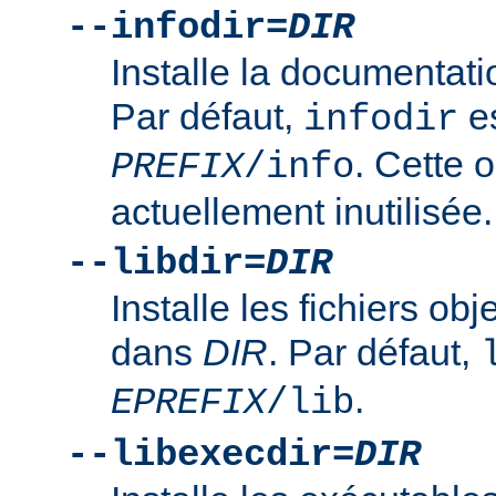
--infodir=
DIR
Installe la documentat
Par défaut,
es
infodir
. Cette o
PREFIX
/info
actuellement inutilisée.
--libdir=
DIR
Installe les fichiers ob
dans
DIR
. Par défaut,
.
EPREFIX
/lib
--libexecdir=
DIR