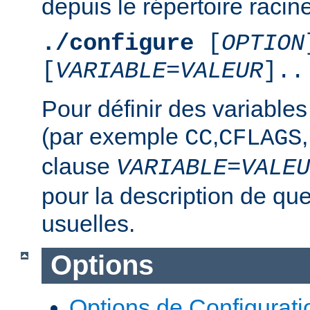
depuis le répertoire racine
./configure
[
OPTION
[
VARIABLE
=
VALEUR
]..
Pour définir des variable
(par exemple
,
,
CC
CFLAGS
clause
VARIABLE
=
VALEU
pour la description de qu
usuelles.
Options
Options de Configurati