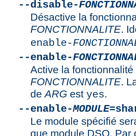
--disable-
FONCTIONN
Désactive la fonctionna
FONCTIONNALITE
. I
enable-
FONCTIONNA
--enable-
FONCTIONNA
Active la fonctionnalité
FONCTIONNALITE
. L
de
ARG
est
.
yes
--enable-
MODULE
=sha
Le module spécifié ser
que module DSO. Par d