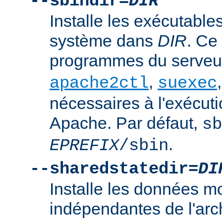
--sbindir=
DIR
Installe les exécutables
système dans
DIR
. Ce
programmes du serve
,
apache2ctl
suexec
nécessaires à l'exécut
Apache. Par défaut,
sb
.
EPREFIX
/sbin
--sharedstatedir=
DI
Installe les données mo
indépendantes de l'arc