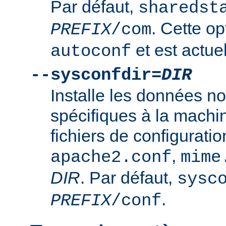
Par défaut,
sharedst
. Cette op
PREFIX
/com
et est actuel
autoconf
--sysconfdir=
DIR
Installe les données n
spécifiques à la mach
fichiers de configurati
,
apache2.conf
mime
DIR
. Par défaut,
sysc
.
PREFIX
/conf