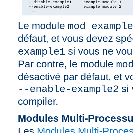
  --disable-example1     example module 1

  --enable-example2      example module 2

  ...
Le module
mod_example
défaut, et vous devez spé
si vous ne voul
example1
Par contre, le module
mo
désactivé par défaut, et v
si 
--enable-example2
compiler.
Modules Multi-Process
Les
Modules Multi-Proce