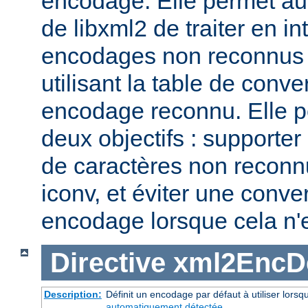
encodage. Elle permet au
de libxml2 de traiter en i
encodages non reconnus 
utilisant la table de conv
encodage reconnu. Elle p
deux objectifs : supporte
de caractères non reconn
iconv, et éviter une conve
encodage lorsque cela n'
Directive
xml2EncDe
Description:
Définit un encodage par défaut à utiliser lors
automatiquement détectée