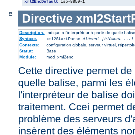
xml2EncDefault
 iso-8859-1
Directive
xml2Start
Description:
Indique à l'interpréteur à partir de quelle bali
Syntaxe:
xml2StartParse
élément [élément ...]
Contexte:
configuration globale, serveur virtuel, répertoi
Statut:
Base
Module:
mod_xml2enc
Cette directive permet de s
quelle balise, parmi les é
l'interpréteur de balise 
traitement. Ccei permet d
problème des serveurs d'a
insèrent des éléments no