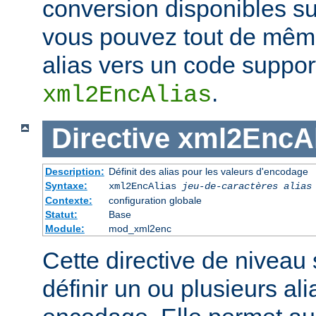
conversion disponibles su
vous pouvez tout de même
alias vers un code support
.
xml2EncAlias
Directive
xml2EncAl
Description:
Définit des alias pour les valeurs d'encodage
Syntaxe:
xml2EncAlias
jeu-de-caractères alias
Contexte:
configuration globale
Statut:
Base
Module:
mod_xml2enc
Cette directive de niveau
définir un ou plusieurs al