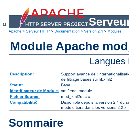
Serveu
Apache
>
Serveur HTTP
>
Documentation
>
Version 2.4
>
Modules
Module Apache mod
Langues 
Description:
Support avancé de l'internationalisat
de filtrage basés sur libxml2
Statut:
Base
Identificateur de Module:
xml2enc_module
Fichier Source:
mod_xml2enc.c
Compatibilité:
Disponible depuis la version 2.4 du 
module tiers dans les versions 2.2.x
Sommaire