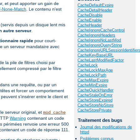
, et peut apporter un gain de
CacheDefaultExpire
f-None-Match
. Le contenu n'est
CacheDetailHeader
CacheDisable
CacheEnable
(servis depuis un disque lent mis
CacheHeader
CacheIgnoreCacheControl
 autre serveur
.
CacheIgnoreHeaders
CacheIgnoreNoLastMod
tionnaire rapide
pour court-
CacheIgnoreQueryString
e un serveur mandataire avec
CacheIgnoreURLSessionIdentifier
CacheKeyBaseURL
CacheLastModifiedFactor
e la pile de filtres choisi par
CacheLock
ellement compressé par le filtre
CacheLockMaxAge
CacheLockPath
CacheMaxExpire
 dans une requête, ou par un
CacheMinExpire
CacheQuickHandler
têtes et forcer un comportement
CacheStaleOnError
euvent s'insérer entre le client et
CacheStoreExpired
CacheStoreNoStore
CacheStorePrivate
 serveur original, et
mod_cache
 HTTP
Warning
contenant un code
Traitement des bugs
s périmées renvoie une erreur 500
Journal des modifications de
contenant un code de réponse 111.
httpd
Problèmes connus