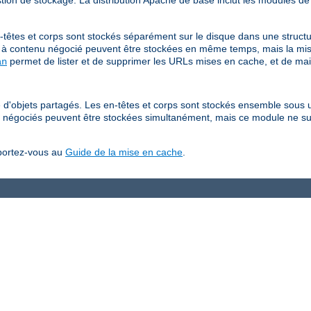
tion de stockage. La distribution Apache de base inclut les modules de
têtes et corps sont stockés séparément sur le disque dans une structu
à contenu négocié peuvent être stockées en même temps, mais la mis
permet de lister et de supprimer les URLs mises en cache, et de mai
an
d'objets partagés. Les en-têtes et corps sont stockés ensemble sous u
 négociés peuvent être stockées simultanément, mais ce module ne su
eportez-vous au
Guide de la mise en cache
.