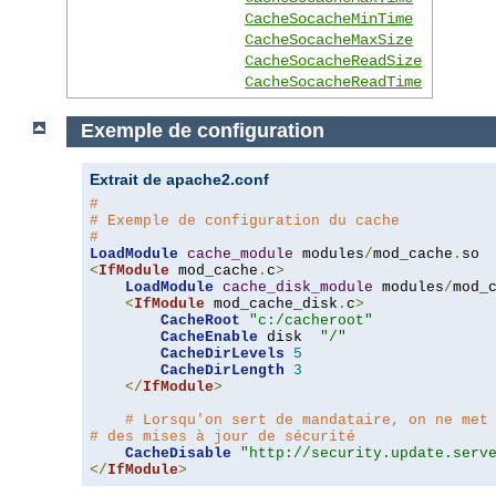
CacheSocacheMinTime
CacheSocacheMaxSize
CacheSocacheReadSize
CacheSocacheReadTime
Exemple de configuration
Extrait de apache2.conf
#
# Exemple de configuration du cache
#
LoadModule
cache_module
 modules
/
mod_cache
.
<
IfModule
 mod_cache
.
c
>
LoadModule
cache_disk_module
 modules
/
mod_
<
IfModule
 mod_cache_disk
.
c
>
CacheRoot
"c:/cacheroot"
CacheEnable
 disk  
"/"
CacheDirLevels
5
CacheDirLength
3
</
IfModule
>
# Lorsqu'on sert de mandataire, on ne met
# des mises à jour de sécurité
CacheDisable
"http://security.update.serv
</
IfModule
>