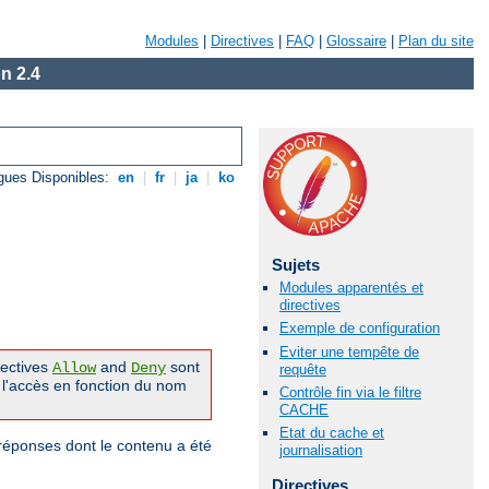
Modules
|
Directives
|
FAQ
|
Glossaire
|
Plan du site
n 2.4
gues Disponibles:
en
|
fr
|
ja
|
ko
Sujets
Modules apparentés et
directives
Exemple de configuration
Eviter une tempête de
irectives
and
sont
Allow
Deny
requête
 l'accès en fonction du nom
Contrôle fin via le filtre
CACHE
Etat du cache et
réponses dont le contenu a été
journalisation
Directives