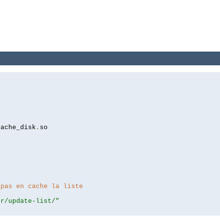
cache_disk
.
so

 pas en cache la liste
er/update-list/"