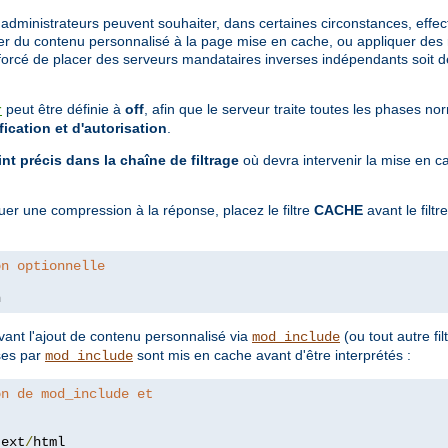
administrateurs peuvent souhaiter, dans certaines circonstances, effec
r du contenu personnalisé à la page mise en cache, ou appliquer des re
 forcé de placer des serveurs mandataires inverses indépendants soit de
peut être définie à
off
, afin que le serveur traite toutes les phases 
r
fication et d'autorisation
.
nt précis dans la chaîne de filtrage
où devra intervenir la mise en ca
er une compression à la réponse, placez le filtre
CACHE
avant le filtr
on optionnelle
n
vant l'ajout de contenu personnalisé via
(ou tout autre fi
mod_include
ses par
sont mis en cache avant d'être interprétés :
mod_include
on de mod_include et
text
/
html