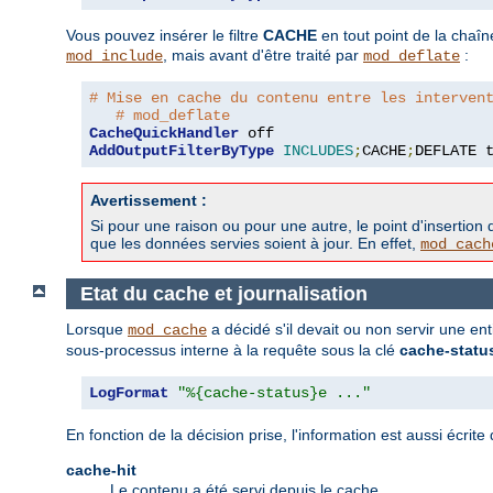
Vous pouvez insérer le filtre
CACHE
en tout point de la chaîn
, mais avant d'être traité par
:
mod_include
mod_deflate
# Mise en cache du contenu entre les interven
# mod_deflate
CacheQuickHandler
AddOutputFilterByType
INCLUDES
;
CACHE
;
DEFLATE 
Avertissement :
Si pour une raison ou pour une autre, le point d'insertion d
que les données servies soient à jour. En effet,
mod_cach
Etat du cache et journalisation
Lorsque
a décidé s'il devait ou non servir une en
mod_cache
sous-processus interne à la requête sous la clé
cache-statu
LogFormat
"%{cache-status}e ..."
En fonction de la décision prise, l'information est aussi écr
cache-hit
Le contenu a été servi depuis le cache.