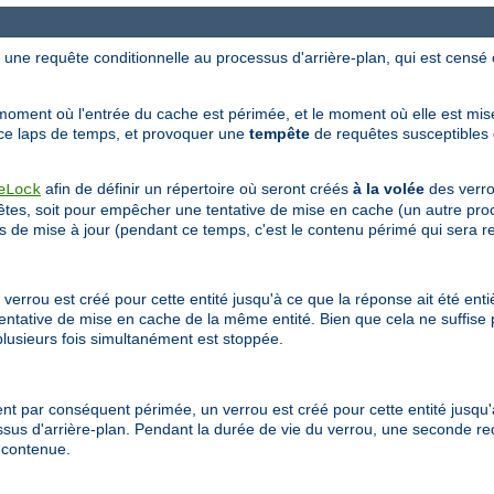
ne requête conditionnelle au processus d'arrière-plan, qui est censé co
moment où l'entrée du cache est périmée, et le moment où elle est mise
 ce laps de temps, et provoquer une
tempête
de requêtes susceptibles d
afin de définir un répertoire où seront créés
à la volée
des verro
eLock
êtes, soit pour empêcher une tentative de mise en cache (un autre pro
urs de mise à jour (pendant ce temps, c'est le contenu périmé qui sera r
 verrou est créé pour cette entité jusqu'à ce que la réponse ait été en
ntative de mise en cache de la même entité. Bien que cela ne suffise 
plusieurs fois simultanément est stoppée.
ient par conséquent périmée, un verrou est créé pour cette entité jusqu'
sus d'arrière-plan. Pendant la durée de vie du verrou, une seconde re
 contenue.