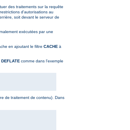
tuer des traitements sur la requête
strictions d'autorisations au
rrière, soit devant le serveur de
normalement exécutées par une
che en ajoutant le filtre
CACHE
à
e
DEFLATE
comme dans l'exemple
ltre de traitement de contenu). Dans