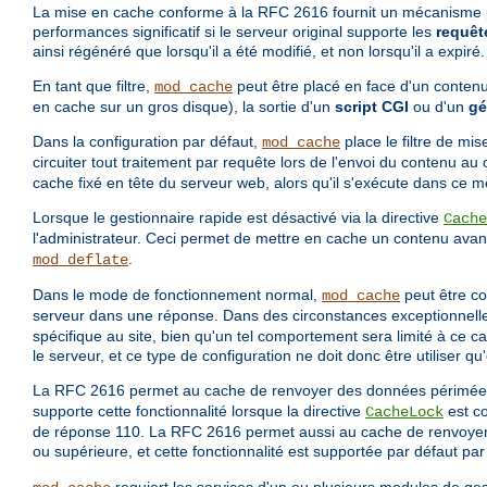
La mise en cache conforme à la RFC 2616 fournit un mécanisme per
performances significatif si le serveur original supporte les
requêt
ainsi régénéré que lorsqu'il a été modifié, et non lorsqu'il a expiré.
En tant que filtre,
peut être placé en face d'un contenu
mod_cache
en cache sur un gros disque), la sortie d'un
script CGI
ou d'un
gé
Dans la configuration par défaut,
place le filtre de mis
mod_cache
circuiter tout traitement par requête lors de l'envoi du contenu a
cache fixé en tête du serveur web, alors qu'il s'exécute dans ce
Lorsque le gestionnaire rapide est désactivé via la directive
Cache
l'administrateur. Ceci permet de mettre en cache un contenu avant q
.
mod_deflate
Dans le mode de fonctionnement normal,
peut être co
mod_cache
serveur dans une réponse. Dans des circonstances exceptionnell
spécifique au site, bien qu'un tel comportement sera limité à ce ca
le serveur, et ce type de configuration ne doit donc être utiliser q
La RFC 2616 permet au cache de renvoyer des données périmées p
supporte cette fonctionnalité lorsque la directive
est c
CacheLock
de réponse 110. La RFC 2616 permet aussi au cache de renvoyer 
ou supérieure, et cette fonctionnalité est supportée par défaut pa