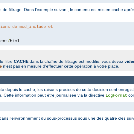
e de filtrage. Dans l'exemple suivant, le contenu est mis en cache après
tions de mod_include et
text
/
html
u filtre
CACHE
dans la chaîne de filtrage est modifié, vous devez
vide
n'est pas en mesure d'effectuer cette opération à votre place.
e
tité depuis le cache, les raisons précises de cette décision sont enregi
s
. Cette information peut être journalisée via la directive
com
LogFormat
ite dans l'environnement du sous-processus sous une des quatre clés suiv