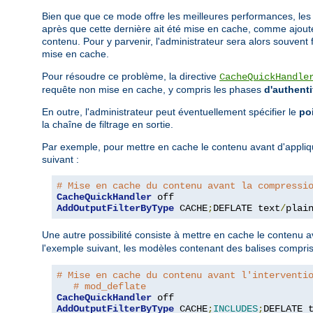
Bien que que ce mode offre les meilleures performances, les 
après que cette dernière ait été mise en cache, comme ajoute
contenu. Pour y parvenir, l'administrateur sera alors souvent
mise en cache.
Pour résoudre ce problème, la directive
CacheQuickHandle
requête non mise en cache, y compris les phases
d'authenti
En outre, l'administrateur peut éventuellement spécifier le
poi
la chaîne de filtrage en sortie.
Par exemple, pour mettre en cache le contenu avant d'appliqu
suivant :
# Mise en cache du contenu avant la compressi
CacheQuickHandler
AddOutputFilterByType
 CACHE
;
DEFLATE text
/
plai
Une autre possibilité consiste à mettre en cache le contenu a
l'exemple suivant, les modèles contenant des balises compri
# Mise en cache du contenu avant l'interventi
# mod_deflate
CacheQuickHandler
AddOutputFilterByType
 CACHE
;
INCLUDES
;
DEFLATE 