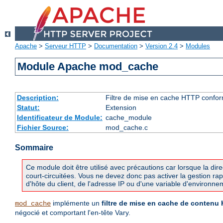
Apache
>
Serveur HTTP
>
Documentation
>
Version 2.4
>
Modules
Module Apache mod_cache
Description:
Filtre de mise en cache HTTP confo
Statut:
Extension
Identificateur de Module:
cache_module
Fichier Source:
mod_cache.c
Sommaire
Ce module doit être utilisé avec précautions car lorsque la dir
court-circuitées. Vous ne devez donc pas activer la gestion ra
d'hôte du client, de l'adresse IP ou d'une variable d'environne
implémente un
filtre de mise en cache de contenu
mod_cache
négocié et comportant l'en-tête Vary.