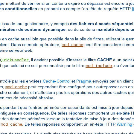
mettant de vérifier si un contenu expiré ou dépassé est encore à jour
es conditionnelles
en prenant en compte l'en-tête de requête HTTP
I
 issu de tout gestionnaire, y compris
des fichiers à accès séquentiel
nérateur de contenu dynamique
, ou du contenu
mandaté depuis un
e en cache aussi loin que possible dans la pile de filtres, utilisant le
ges
u client. Dans ce mode opératoire,
peut être considéré comm
mod_cache
 même serveur web.
, il devient possible d'insérer le filtre
CACHE
à un point d
QuickHandler
ue celui-ci ne soit personnalisé par le filtre
, ou éventu
mod_include
ntrôlé par les en-têtes
Cache-Control
et
Pragma
envoyés par un client
es,
peut cependant être configuré pour outrepasser ces en-
mod_cache
che seulement, et n'affectera pas les opérations des autres caches qui p
u'en cas de nécessité absolue.
endant que l'entrée périmée correspondante est mise à jour depuis le
onfigurée en conséquence. De telles réponses comportent un en-tête
des données périmées lorsque la tentative de mise à jour des donnée
r
. De telles réponses comportent un en-tête HTTP
Warning
mod_cache