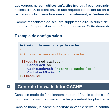
Les verrous ne sont utilisés
qu'à titre indicatif
pour enjoindre
nécessaire. Si le client envoie une requête contenant un en-
requête du client sera honorée immédiatement, et l'entrée du
Comme mécanisme de sécurité supplémentaire, la durée de vie 
autre requête peut alors en créer un nouveau. Cette durée de v
Exemple de configuration
Activation du verrouillage du cache
#
# Active le verrouillage du cache
#
<
IfModule
 mod_cache
.
c
>
CacheLock
 on

CacheLockPath
"/tmp/mod_cache-lock"
CacheLockMaxAge
5
</
IfModule
>
Contrôle fin via le filtre CACHE
Dans son mode de fonctionnement par défaut, le cache s'exécu
fournissant ainsi une mise en cache possédant les plus haut
Dans ce mode, le cache
s'incruste
devant le serveur, comme