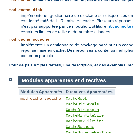
requiert les services d'un ou plusieurs modules de ges
mod_cache
mod_cache_disk
implémente un gestionnaire de stockage sur disque. Les en-
condensé md5 de l'URL mise en cache. Plusieurs réponses 
n'est pas supportée par ce module. L'utilitaire
htcachecle
certaines limites de taille et de nombre d'inodes.
mod_cache_socache
Implémente un gestionnaire de stockage basé sur un cache 
réponse mise en cache. Des réponses à contenus multiples
contenus partiels.
Pour de plus amples détails, une description, et des exemples, r
Modules apparentés et directives
Modules Apparentés
Directives Apparentées
mod_cache_socache
CacheRoot
CacheDirLevels
CacheDirLength
CacheMinFileSize
CacheMaxFileSize
CacheSocache
CacheSocacheMaxTime