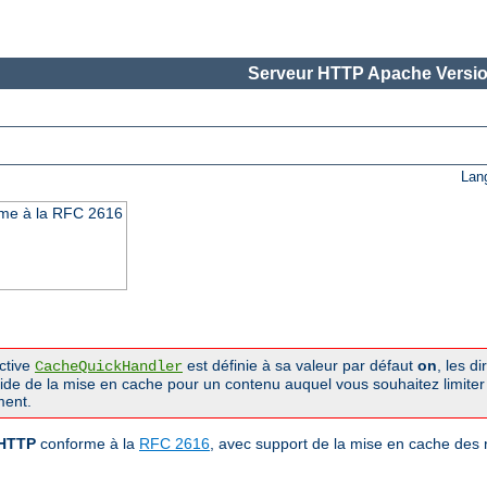
Serveur HTTP Apache Versio
Lan
rme à la RFC 2616
ective
est définie à sa valeur par défaut
on
, les d
CacheQuickHandler
pide de la mise en cache pour un contenu auquel vous souhaitez limiter
ment.
 HTTP
conforme à la
RFC 2616
, avec support de la mise en cache des 